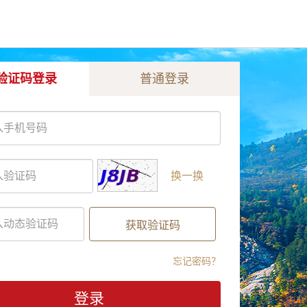
验证码登录
普通登录
换一换
忘记密码？