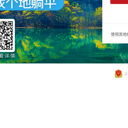
使用其他
上